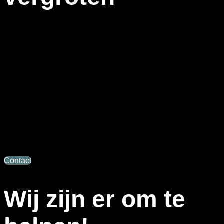
DC-Media biedt de mogelijkheid om SEO-proof teksten te
schrijven speciaal voor uw bedrijf. Ons team van ervaren
tekstschrijvers weet als geen ander hoe ze teksten schrijven
die uw online vindbaarheid vergroten. Zij zorgen ervoor dat
ze de missie en visie van uw bedrijf volledig snappen en
schrijven teksten die naadloos aansluiten op uw
merkidentiteit. Zo bent u niet alleen beter vindbaar in Google
maar spreekt u ook de juiste doelgroep aan met een
passende tone-of-voice.
Benieuwd naar wat onze tekstschrijvers voor u kunnen
betekenen? Vul dan ons contactformulier in en we nemen zo
snel mogelijk contact met u op.
Contact
Wij zijn er om te