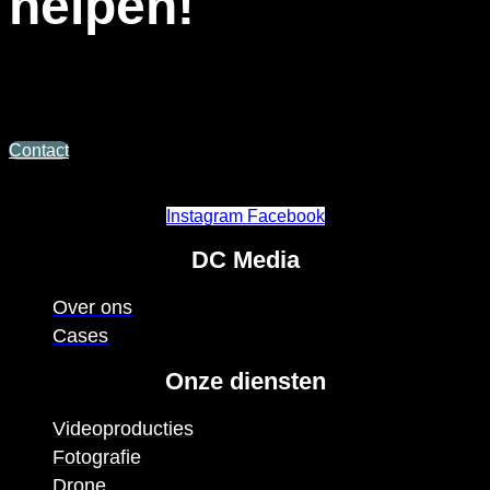
helpen!
Bent u overtuigd na het zien van een project? Aarzel niet en
neem contact met ons op, wij denken graag met u mee!
Contact
Instagram
Facebook
DC Media
Over ons
Cases
Onze diensten
Videoproducties
Fotografie
Drone