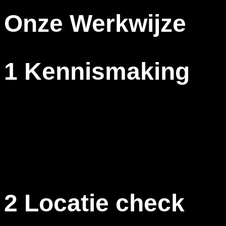
Onze Werkwijze
1 Kennismaking
Een goede samenwerking is gebouwd op een goede
verstandhouding. We beginnen dan ook met het beter leren
kennen van elkaar. Voor ons is het belangrijk dat we goed
snappen wat voor boodschap u over wilt brengen. Hierbij
verliezen wij nooit uw missie, visie en merkverhaal uit het
oog. We horen in dit gesprek graag van u wat voor u prioriteit
is.
2 Locatie check