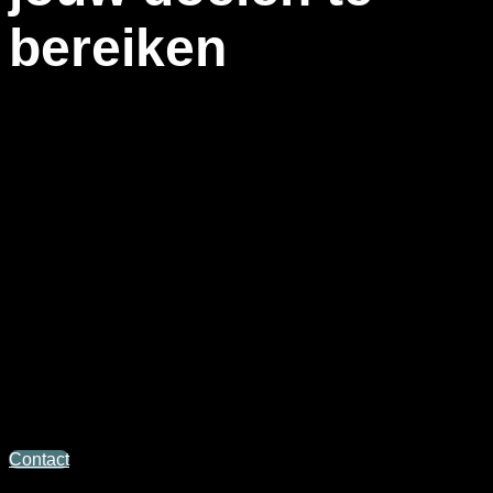
bereiken
Bij DC-Media vliegen wij met verschillende soorten drones,
zo kunnen wij voor elk type vlucht de juiste drone gebruiken.
Op dit moment vliegen wij met de volgende drones:
– DJI Inspire 2
– DJI Mavic 3
– DJI Avata
Hiernaast zijn wij in het bezit van onze eigen OM,
(Operational manual) dit geeft ons de mogelijkheid om voor
bepaalde vluchten een ontheffing aan te vragen. Denk hierbij
aan vluchten boven steden of bijvoorbeeld in risicovolle
gebieden.
Contact