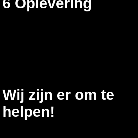
6 Oplevering
Zodra alle opnames zijn gemaakt, is het tijd om onze editors
aan het werk te zetten. Zij zullen de allerbeste shots
uitkiezen en deze samenvoegen tot een pakkend geheel wat
op een unieke, pakkende manier jouw boodschap
overbrengt.
We zullen vervolgens een feedbackronde houden waarbij u
de kans krijgt om eventuele aanpassingen aan te geven. Zo
zorgen we ervoor dat de video aan al uw wensen voldoet en
dat het de aandacht trekt van uw doelgroep.
Wij zijn er om te
helpen!
Bent u overtuigd na het zien van een project? Aarzel niet en