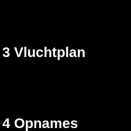
Nadat wij kennis hebben gemaakt en er duidelijk is wat uw
wens is, gaan wij aan de slag en bekijken of er op de
desbetreffende locatie gevlogen mag en kan worden. Mocht
dit niet het geval zijn gaan we over naar stap 3, het maken
van een vluchtplan en hier een ontheffing voor aanvragen.
3 Vluchtplan
Als wij willen opereren op een locatie met een hoog risico,
denk hierbij aan steden of bijvoorbeeld gecontroleerd
luchtruim dienen wij hiervoor een vluchtplan te maken. Deze
dienen wij in bij het ILENT en LVNL. Zodra deze ons plan
hebben goed gekeurd kunnen wij overgaan tot het plannen
van de opname.
4 Opnames