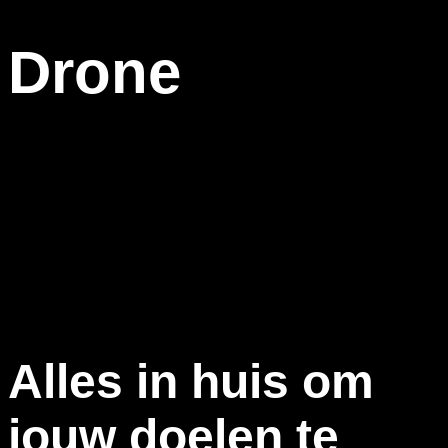
Drone
DC-media kan u helpen bij al uw drone wensen. Wij
beschikken over alle benodigde papieren om uw bedrijf of
object te filmen of fotograferen.
Daarnaast is DC-media in het bezit van verschillende drones
waardoor wij voor elke type vlucht de perfecte oplossing
kunnen bieden.
Alles in huis om
jouw doelen te